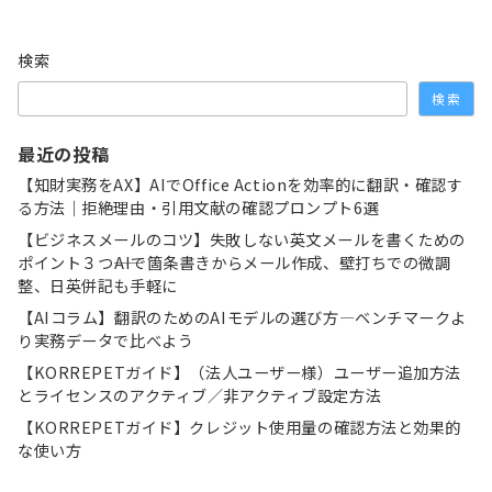
検索
検索
最近の投稿
【知財実務をAX】AIでOffice Actionを効率的に翻訳・確認す
る方法｜拒絶理由・引用文献の確認プロンプト6選
【ビジネスメールのコツ】失敗しない英文メールを書くための
ポイント３つ――AIで箇条書きからメール作成、壁打ちでの微調
整、日英併記も手軽に
【AIコラム】翻訳のためのAIモデルの選び方―ベンチマークよ
り実務データで比べよう
【KORREPETガイド】（法人ユーザー様）ユーザー追加方法
とライセンスのアクティブ／非アクティブ設定方法
【KORREPETガイド】クレジット使用量の確認方法と効果的
な使い方