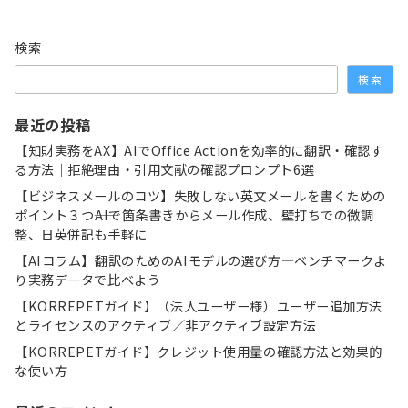
検索
検索
最近の投稿
【知財実務をAX】AIでOffice Actionを効率的に翻訳・確認す
る方法｜拒絶理由・引用文献の確認プロンプト6選
【ビジネスメールのコツ】失敗しない英文メールを書くための
ポイント３つ――AIで箇条書きからメール作成、壁打ちでの微調
整、日英併記も手軽に
【AIコラム】翻訳のためのAIモデルの選び方―ベンチマークよ
り実務データで比べよう
【KORREPETガイド】（法人ユーザー様）ユーザー追加方法
とライセンスのアクティブ／非アクティブ設定方法
【KORREPETガイド】クレジット使用量の確認方法と効果的
な使い方